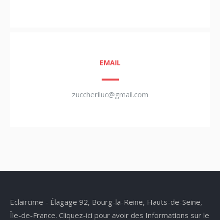
EMAIL
zuccheriluc@gmail.com
Eclaircime - Élagage 92, Bourg-la-Reine, Hauts-de-Seine,
Île-de-France.
Cliquez-ici pour avoir des Informations sur le