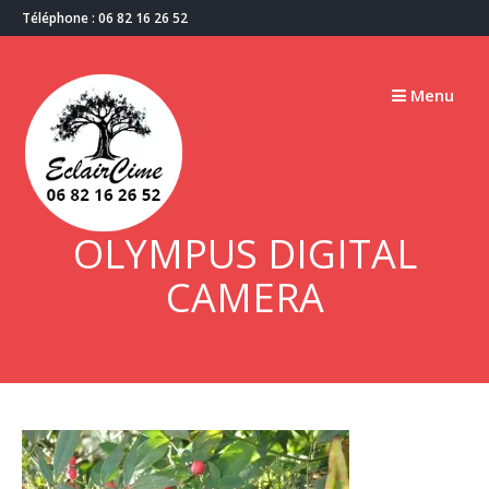
Passer
Téléphone : 06 82 16 26 52
au
contenu
Menu
OLYMPUS DIGITAL
CAMERA