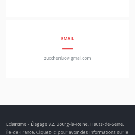
EMAIL
zuccheriluc@gmail.com
Eclaircime - Élagage 92, Bourg-la-Reine, Hauts-de-Seine,
Île-de-France.
Cliquez-ici pour avoir des Informations sur le