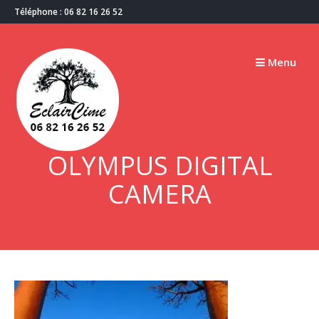
Passer
Téléphone : 06 82 16 26 52
au
contenu
Menu
OLYMPUS DIGITAL
CAMERA