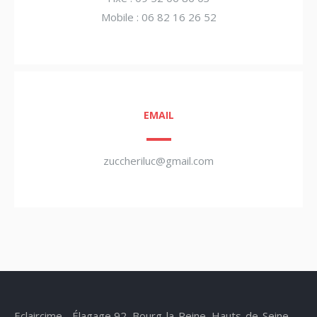
Mobile : 06 82 16 26 52
EMAIL
zuccheriluc@gmail.com
Eclaircime - Élagage 92, Bourg-la-Reine, Hauts-de-Seine,