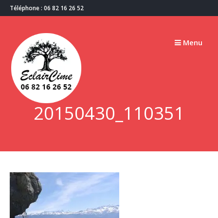
Passer
Téléphone : 06 82 16 26 52
au
contenu
Menu
20150430_110351